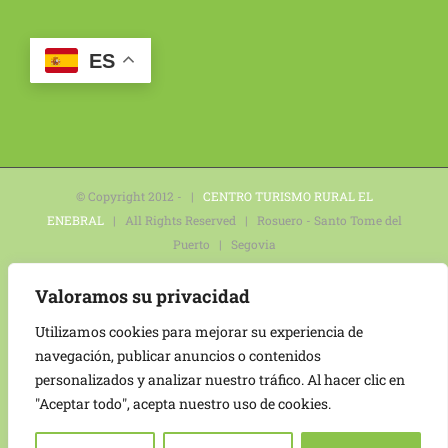
ES
© Copyright 2012 - |
CENTRO TURISMO RURAL EL
ENEBRAL
| All Rights Reserved | Rosuero - Santo Tome del
Puerto | Segovia
Política de privacidad
|
Aviso legal
|
Política de
Valoramos su privacidad
cookies
|
Declaración de accesibilidad
|
Mapa del sitio
Utilizamos cookies para mejorar su experiencia de
navegación, publicar anuncios o contenidos
personalizados y analizar nuestro tráfico. Al hacer clic en
Financiado por la Unión Europea – NextGeneration EU
"Aceptar todo", acepta nuestro uso de cookies.