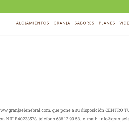
ALOJAMIENTOS
GRANJA
SABORES
PLANES
VÍD
web www.granjaelenebral.com, que pone a su disposición CENT
on NIF B40238578, teléfono 686 12 99 58, e-mail: info@granjael