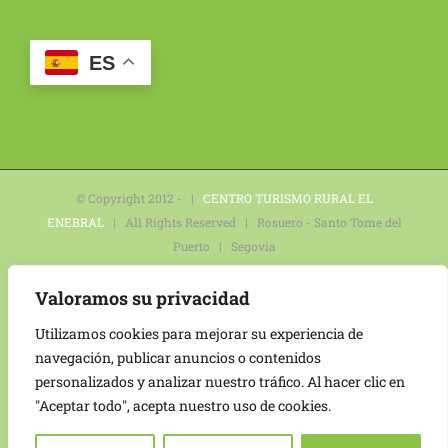
ES
© Copyright 2012 - |
CENTRO TURISMO RURAL EL
ENEBRAL
| All Rights Reserved | Rosuero - Santo Tome del
Puerto | Segovia
Política de privacidad
|
Aviso legal
|
Política de
Valoramos su privacidad
cookies
|
Declaración de accesibilidad
|
Mapa del sitio
Utilizamos cookies para mejorar su experiencia de
navegación, publicar anuncios o contenidos
personalizados y analizar nuestro tráfico. Al hacer clic en
Financiado por la Unión Europea – NextGeneration EU
"Aceptar todo", acepta nuestro uso de cookies.