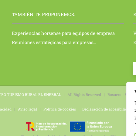
TAMBIÉN TE PROPONEMOS:
E
Experiencias horsense para equipos de empresa
V
Reuniones estratégicas para empresas…
E
TRO TURISMO RURAL EL ENEBRAL
| All Rights Reserved | Rosuero - Santo
vacidad
|
Aviso legal
|
Política de cookies
|
Declaración de accesibilidad