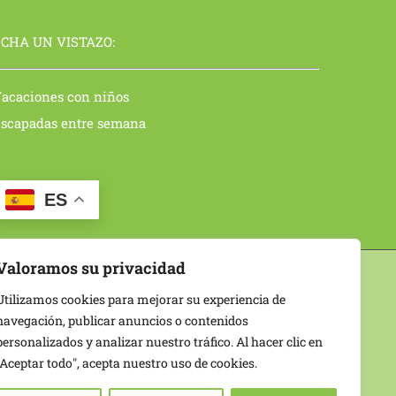
CHA UN VISTAZO:
acaciones con niños
scapadas entre semana
ES
Valoramos su privacidad
 Tome del Puerto | Segovia
Utilizamos cookies para mejorar su experiencia de
|
Mapa del sitio
navegación, publicar anuncios o contenidos
personalizados y analizar nuestro tráfico. Al hacer clic en
"Aceptar todo", acepta nuestro uso de cookies.