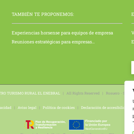
TAMBIÉN TE PROPONEMOS:
E
Experiencias horsense para equipos de empresa
V
Reuniones estratégicas para empresas…
E
TRO TURISMO RURAL EL ENEBRAL
| All Rights Reserved | Rosuero - Santo
vacidad
|
Aviso legal
|
Política de cookies
|
Declaración de accesibilidad