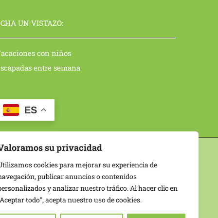
CHA UN VISTAZO:
acaciones con niños
scapadas entre semana
ES
Valoramos su privacidad
 Tome del Puerto | Segovia
Utilizamos cookies para mejorar su experiencia de
|
Mapa del sitio
navegación, publicar anuncios o contenidos
personalizados y analizar nuestro tráfico. Al hacer clic en
"Aceptar todo", acepta nuestro uso de cookies.