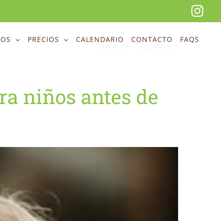
Ins
EOS
PRECIOS
CALENDARIO
CONTACTO
FAQS
Anterior
Siguiente
ra niños antes de